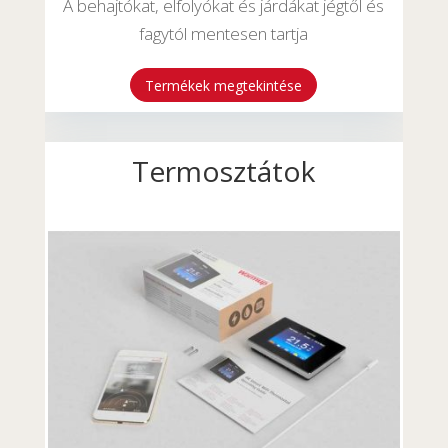
A behajtókat, elfolyókat és járdákat jégtől és
fagytól mentesen tartja
Termékek megtekintése
Termosztátok