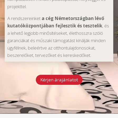
projekttel.
A rendszereinket
a cég Németországban lévő
kutatóközpontjában fejlesztik és tesztelik
, és
a lehető legjobb minősítéseket, élethosszra szóló
garanciákat és műszaki támogatást kínálják minden
ügyfélnek, beleértve az otthontulajdonosokat,
beszerelőket, tervezőket és kereskedőket.
Kérjen árajánlatot