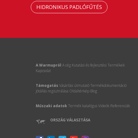
HIDRONIKUS PADLÓFŰTÉS
A Warmupról
A cég
Kutatási és fejlesztési
Termékek
Kapcsolat
Támogatás
Vásárlási útmutató
Termékdokumentáció
Jótállás regisztrálása
Oldaltérkép
Blog
Műszaki adatok
Termék katalógus
Videók
Referenciák
ORSZÁG VÁLASZTÁSA