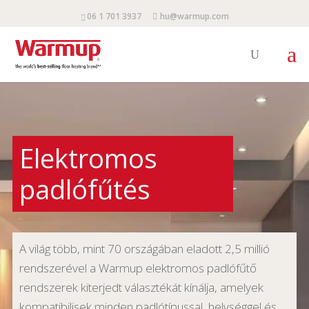
06 1 701 3937
hu@warmup.com
Elektromos
padlófűtés
A világ több, mint 70 országában eladott 2,5 millió
rendszerével a Warmup elektromos padlófűtő
rendszerek kiterjedt választékát kínálja, amelyek
kompatibilisek minden padlótípussal, helységgel és