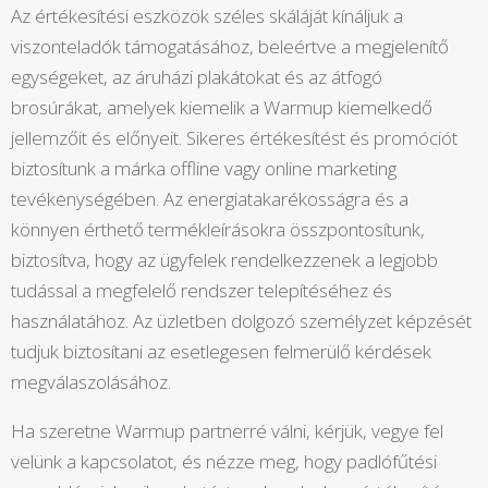
Az értékesítési eszközök széles skáláját kínáljuk a
viszonteladók támogatásához, beleértve a megjelenítő
egységeket, az áruházi plakátokat és az átfogó
brosúrákat, amelyek kiemelik a Warmup kiemelkedő
jellemzőit és előnyeit. Sikeres értékesítést és promóciót
biztosítunk a márka offline vagy online marketing
tevékenységében. Az energiatakarékosságra és a
könnyen érthető termékleírásokra összpontosítunk,
biztosítva, hogy az ügyfelek rendelkezzenek a legjobb
tudással a megfelelő rendszer telepítéséhez és
használatához. Az üzletben dolgozó személyzet képzését
tudjuk biztosítani az esetlegesen felmerülő kérdések
megválaszolásához.
Ha szeretne Warmup partnerré válni, kérjük, vegye fel
velünk a kapcsolatot, és nézze meg, hogy padlófűtési