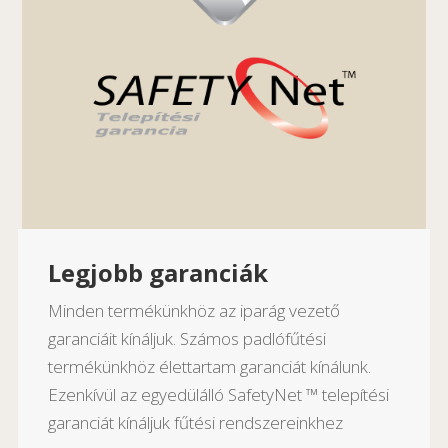
Legjobb garanciák
Minden termékünkhöz az iparág vezető
garanciáit kínáljuk. Számos padlófűtési
termékünkhöz élettartam garanciát kínálunk.
Ezenkívül az egyedülálló SafetyNet ™ telepítési
garanciát kínáljuk fűtési rendszereinkhez