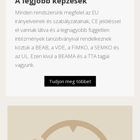
A legjobb képzések
Minden rendszerünk megfelel az EU
irányelveinek és szabályzatainak, CE jelöléssel
el vannak látva és a legnagyobb független
intézmények tanúsítványival rendelkeznek
köztük a BEAB, a VDE, a FIMKO, a SEMKO és
az UL. Ezen kívül a BEAMA és a TTA tagjai
vagyunk.
Tudjon meg többet