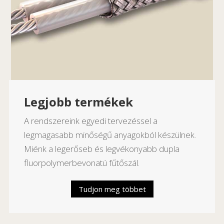
Legjobb termékek
A rendszereink egyedi tervezéssel a
legmagasabb minőségű anyagokból készülnek.
Miénk a legerőseb és legvékonyabb dupla
fluorpolymerbevonatú fűtőszál.
Tudjon meg többet