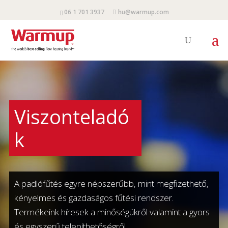
06 1 701 3937
hu@warmup.com
Viszonteladó
k
A padlófűtés egyre népszerűbb, mint megfizethető,
kényelmes és gazdaságos fűtési rendszer.
Termékeink híresek a minőségükről valamint a gyors
és egyszerű telepíthetőségről.