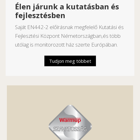
Élen járunk a kutatásban és
fejlesztésben
Saját EN442-2 előírásnak megfelelő Kutatási és
Fejlesztési Központ Németországban,és több
utólag is monitorozott ház szerte Európában.
Tudjon meg többet