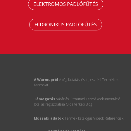
ELEKTROMOS PADLÓFŰTÉS
HIDRONIKUS PADLÓFŰTÉS
A Warmupról
A cég
Kutatási és fejlesztési
Termékek
Kapcsolat
Támogatás
Vásárlási útmutató
Termékdokumentáció
Jótállás regisztrálása
Oldaltérkép
Blog
Műszaki adatok
Termék katalógus
Videók
Referenciák