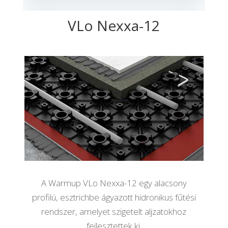
VLo Nexxa-12
A Warmup VLo Nexxa-12 egy alacsony
profilú, esztrichbe ágyazott hidronikus fűtési
rendszer, amelyet szigetelt aljzatokhoz
fejlesztettek ki.