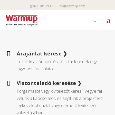
06 1 701 3937
hu@warmup.com
Árajánlat kérése ❯

Töltse ki az űrlapot és készítünk önnek egy
ingyenes árajánlatot.
Viszonteladó keresése ❯

Forgalmazót vagy kivitelezőt keres? Vegye fel
velünk a kapcsolatot, és segítünk a projekthez
legközelebbi üzlet vagy elérhető kivitelező
választásában.