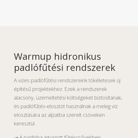
Warmup hidronikus
padlófűtési rendszerek
A vizes padlófűtési rendszereink tökéletesek új
építésű projektekhez. Ezek a rendszerek
alacsony, üzemeltetési költségeket biztosítanak,
és padlófűtés-elosztót használnak a meleg víz
elosztására az aljzatba szerelt csöveken
keresztül.
➝ A padlóba ágyazott fűtéscsővekben