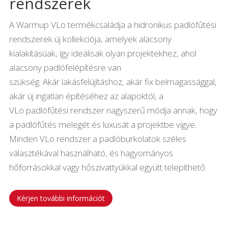
rendszerek
A Warmup VLo termékcsaládja a hidronikus padlófűtési
rendszerek új kollekciója, amelyek alacsony
kialakításúak, így ideálisak olyan projektekhez, ahol
alacsony padlófelépítésre van
szükség. Akár lakásfelújításhoz, akár fix belmagassággal,
akár új ingatlan építéséhez az alapoktól, a
VLo padlófűtési rendszer nagyszerű módja annak, hogy
a padlófűtés melegét és luxusát a projektbe vigye.
Minden VLo rendszer a padlóburkolatok széles
választékával használható, és hagyományos
hőforrásokkal vagy hőszivattyúkkal együtt telepíthető.
Kérjen további információt