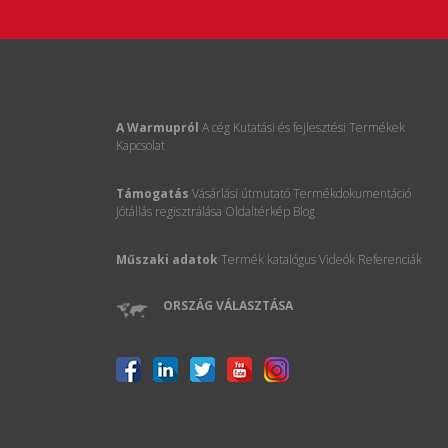
A Warmupról
A cég
Kutatási és fejlesztési
Termékek
Kapcsolat
Támogatás
Vásárlási útmutató
Termékdokumentáció
Jótállás regisztrálása
Oldaltérkép
Blog
Műszaki adatok
Termék katalógus
Videók
Referenciák
ORSZÁG VÁLASZTÁSA