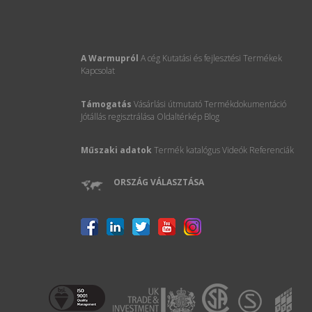
A Warmupról
A cég
Kutatási és fejlesztési
Termékek
Kapcsolat
Támogatás
Vásárlási útmutató
Termékdokumentáció
Jótállás regisztrálása
Oldaltérkép
Blog
Műszaki adatok
Termék katalógus
Videók
Referenciák
ORSZÁG VÁLASZTÁSA