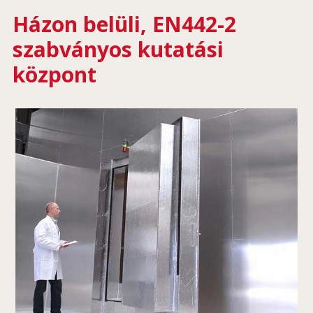
Házon belüli, EN442-2
szabványos kutatási
központ