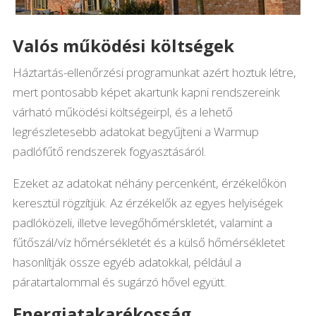
Valós működési költségek
Háztartás-ellenőrzési programunkat azért hoztuk létre,
mert pontosabb képet akartunk kapni rendszereink
várható működési költségeirpl, és a lehető
legrészletesebb adatokat begyűjteni a Warmup
padlófűtő rendszerek fogyasztásáról.
Ezeket az adatokat néhány percenként, érzékelőkön
keresztül rögzítjük. Az érzékelők az egyes helyiségek
padlóközeli, illetve levegőhőmérskletét, valamint a
fűtőszál/víz hőmérsékletét és a külső hőmérsékletet
hasonlítják össze egyéb adatokkal, például a
páratartalommal és sugárzó hővel együtt.
Energiatakarékosság