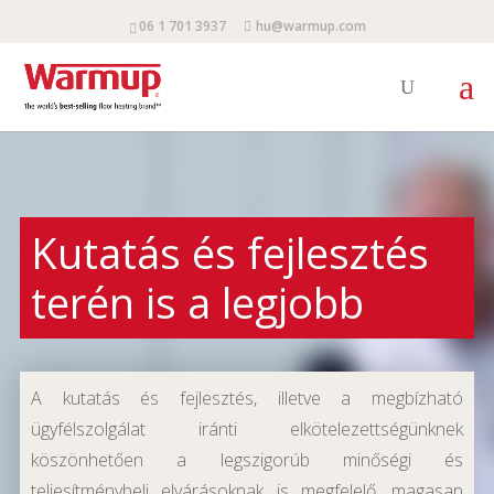
06 1 701 3937
hu@warmup.com
Kutatás és fejlesztés
terén is a legjobb
A kutatás és fejlesztés, illetve a megbízható
ügyfélszolgálat iránti elkötelezettségünknek
köszönhetően a legszigorúb minőségi és
teljesítménybeli elvárásoknak is megfelelő, magasan