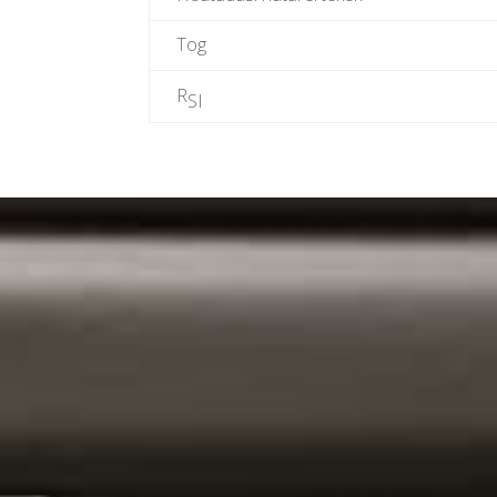
Tog
R
SI