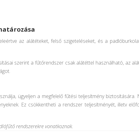
határozása
eértve az alátéteket, felső szigeteléseket, és a padlóburkolat
ításai szerint a fűtőrendszer csak alátéttel használható, az alá
ágot.
ználja, ügyeljen a megfelelő fűtési teljesítmény biztosítására
nyeknek. Ez csökkentheti a rendszer teljesítményét, illetv elő
adlófűtő rendszerekre vonatkoznak.