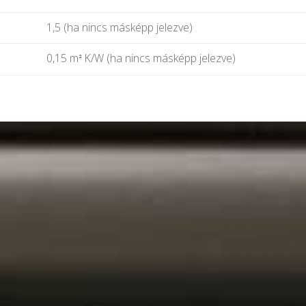
1,5 (ha nincs másképp jelezve)
0,15 m
K/W (ha nincs másképp jelezve)
²