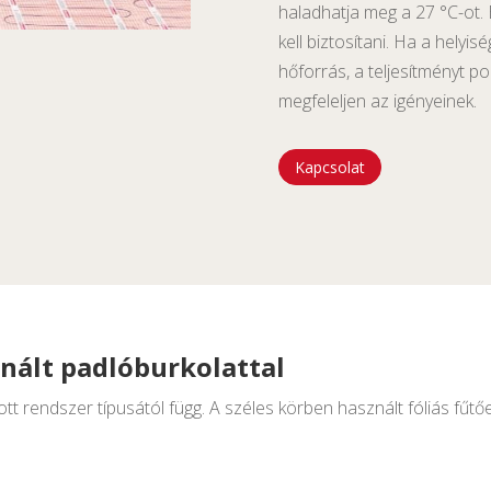
haladhatja meg a 27 °C-ot. 
kell biztosítani. Ha a helyi
hőforrás, a teljesítményt po
megfeleljen az igényeinek.
Kapcsolat
inált padlóburkolattal
t rendszer típusától függ. A széles körben használt fóliás fűtőe