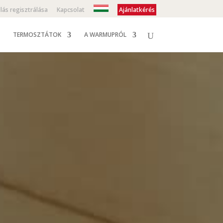
llás regisztrálása
Kapcsolat
Ajánlatkérés
TERMOSZTÁTOK
A WARMUPRÓL