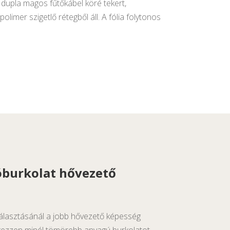
 dupla magos fűtőkábel köré tekert,
olimer szigetlő rétegből áll. A fólia folytonos
óburkolat hővezető
választásánál a jobb hővezető képesség