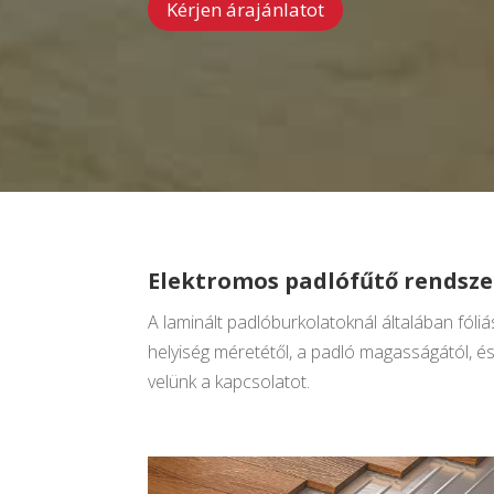
Kérjen árajánlatot
Elektromos padlófűtő rendsze
A laminált padlóburkolatoknál általában fól
helyiség méretétől, a padló magasságától, és
velünk a kapcsolatot.