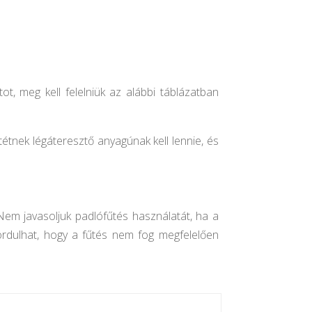
ot, meg kell felelniük az alábbi táblázatban
tétnek légáteresztő anyagúnak kell lennie, és
. Nem javasoljuk padlófűtés használatát, ha a
fordulhat, hogy a fűtés nem fog megfelelően