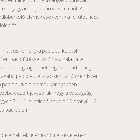
kezzen minél tömörebb anyagú burkolatot
az anyag, annál jobban vezeti a hőt. A
lóburkoló elemek csökkentik a felfűtési időt
óidejét.
aminált és keményfa padlóburkolatok
tett padlófűtéssel való használatra. A
kolat vastagsága lehetőleg ne haladja meg a
tagabb padlófelület csökkenti a fűtőrendszer
b padlóburkoló elemek könnyebben
ebbek, ezért javasoljuk, hogy a vastagság-
egyen 7 – 11. A legideálisabb a 10 arányú, 16
es padlóelem.
oló elemek felületének hőmérséklete nem