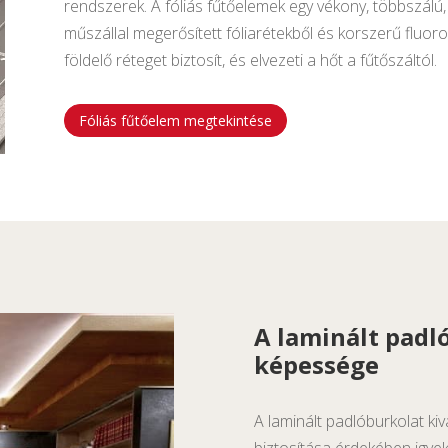
rendszerek. A fóliás fűtőelemek egy vékony, többszálú,
műszállal megerősített fóliarétekből és korszerű fluorop
földelő réteget biztosít, és elvezeti a hőt a fűtőszáltól.
Fóliás fűtőelem megtekintése
A laminált padl
képessége
A laminált padlóburkolat ki