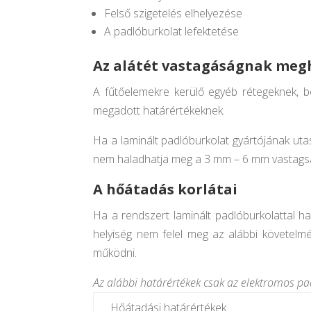
Felső szigetelés elhelyezése
A padlóburkolat lefektetése
Az alátét vastagáságnak meg
A fűtőelemekre kerülő egyéb rétegeknek, bel
megadott határértékeknek.
Ha a laminált padlóburkolat gyártójának utas
nem haladhatja meg a 3 mm – 6 mm vastags
A hőátadás korlátai
Ha a rendszert laminált padlóburkolattal has
helyiség nem felel meg az alábbi követelmé
működni.
Az alábbi határértékek csak az elektromos p
Hőátadási határértékek