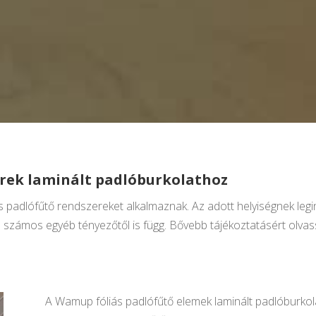
rek laminált padlóburkolathoz
iás padlófűtő rendszereket alkalmaznak. Az adott helyiségnek l
 számos egyéb tényezőtől is függ. Bővebb tájékoztatásért olvassa
A Wamup fóliás padlófűtő elemek laminált padlóburkol