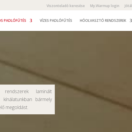
Viszonteladó keresése
My.Warmup login
Jótá
S PADLÓFŰTÉS
VÍZES PADLÓFŰTÉS
HÓOLVASZTÓ RENDSZEREK
rendszerek laminált
s kínálatunkban bármely
elő megoldást.