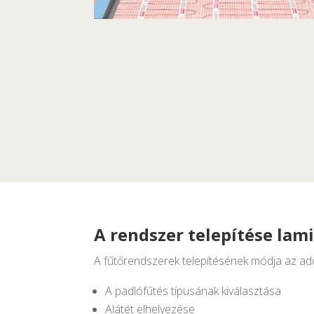
A rendszer telepítése lam
A fűtőrendszerek telepítésének módja az adot
A padlófűtés típusának kiválasztása
Alátét elhelyezése