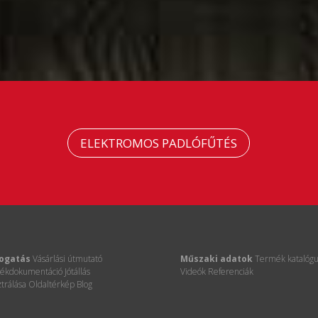
ELEKTROMOS PADLÓFŰTÉS
ogatás
Vásárlási útmutató
Műszaki adatok
Termék katalógu
ékdokumentáció
Jótállás
Videók
Referenciák
ztrálása
Oldaltérkép
Blog