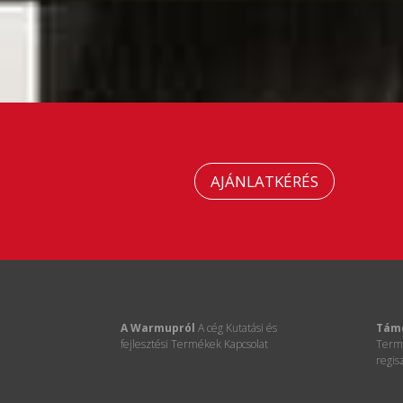
AJÁNLATKÉRÉS
A Warmupról
A cég
Kutatási és
Tám
fejlesztési
Termékek
Kapcsolat
Term
regis