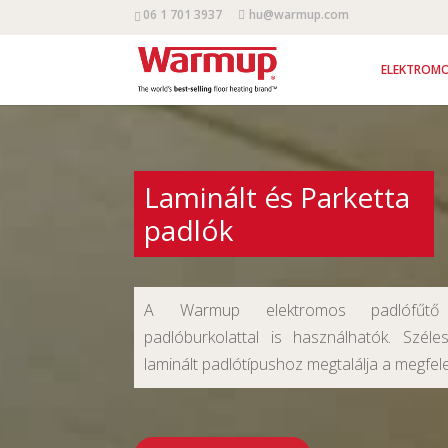
06 1 701 3937
hu@warmup.com
ELEKTROMO
Laminált és Parketta
padlók
A Warmup elektromos padlófűtő 
padlóburkolattal is használhatók. Széle
laminált padlótípushoz megtalálja a megfel