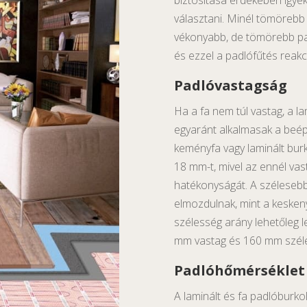
biztosítása érdekében igye
választani. Minél tömörebb 
vékonyabb, de tömörebb pad
és ezzel a padlófűtés reakci
Padlóvastagság
Ha a fa nem túl vastag, a l
egyaránt alkalmasak a beépí
keményfa vagy laminált bur
18 mm-t, mivel az ennél vas
hatékonyságát. A széleseb
elmozdulnak, mint a keskeny
szélesség arány lehetőleg l
mm vastag és 160 mm szél
Padlóhőmérséklet
A laminált és fa padlóburk