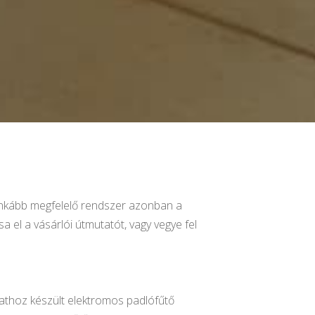
eginkább megfelelő rendszer azonban a
 el a vásárlói útmutatót, vagy vegye fel
athoz készült elektromos padlófűtő